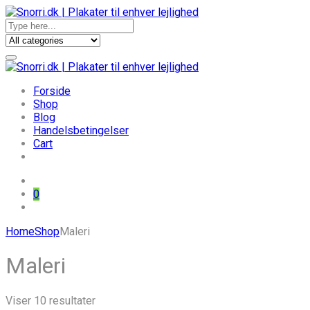
Forside
Shop
Blog
Handelsbetingelser
Cart
0
Skip
Home
Shop
Maleri
to
content
Maleri
Sorteret
Viser 10 resultater