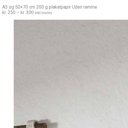
A3 og 50×70 cm 200 g plakatpapir Uden ramme
Prisinterval:
kr.
250
–
kr.
300
inkl moms
kr. 250
til
kr. 300