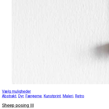
Vælg muligheder
Abstrakt
,
Dyr
,
Færøerne
,
Kunstprint
,
Maleri
,
Retro
Sheep posing III