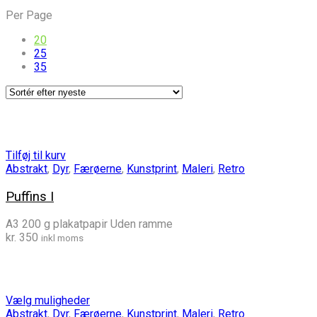
efter
Per Page
seneste
20
25
35
Tilføj til kurv
Abstrakt
,
Dyr
,
Færøerne
,
Kunstprint
,
Maleri
,
Retro
Puffins I
A3 200 g plakatpapir Uden ramme
kr.
350
inkl moms
Vælg muligheder
Abstrakt
,
Dyr
,
Færøerne
,
Kunstprint
,
Maleri
,
Retro