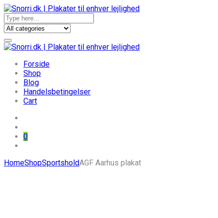
Forside
Shop
Blog
Handelsbetingelser
Cart
0
Skip
Home
Shop
Sportshold
AGF Aarhus plakat
to
content