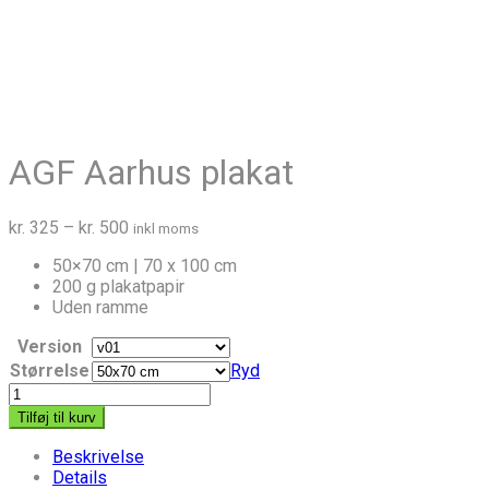
AGF Aarhus plakat
Prisinterval:
kr.
325
–
kr.
500
inkl moms
kr. 325
50×70 cm | 70 x 100 cm
til
200 g plakatpapir
kr. 500
Uden ramme
Version
Størrelse
Ryd
AGF
Aarhus
Tilføj til kurv
plakat
antal
Beskrivelse
Details