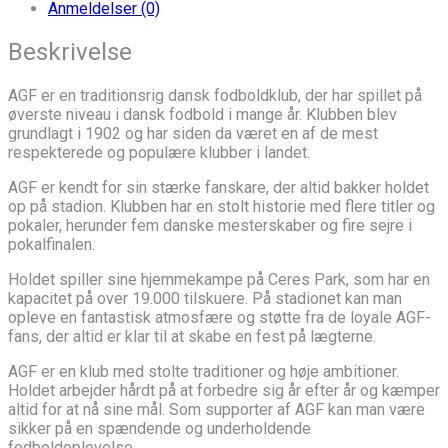
Anmeldelser (0)
Beskrivelse
AGF er en traditionsrig dansk fodboldklub, der har spillet på
øverste niveau i dansk fodbold i mange år. Klubben blev
grundlagt i 1902 og har siden da været en af de mest
respekterede og populære klubber i landet.
AGF er kendt for sin stærke fanskare, der altid bakker holdet
op på stadion. Klubben har en stolt historie med flere titler og
pokaler, herunder fem danske mesterskaber og fire sejre i
pokalfinalen.
Holdet spiller sine hjemmekampe på Ceres Park, som har en
kapacitet på over 19.000 tilskuere. På stadionet kan man
opleve en fantastisk atmosfære og støtte fra de loyale AGF-
fans, der altid er klar til at skabe en fest på lægterne.
AGF er en klub med stolte traditioner og høje ambitioner.
Holdet arbejder hårdt på at forbedre sig år efter år og kæmper
altid for at nå sine mål. Som supporter af AGF kan man være
sikker på en spændende og underholdende
fodboldoplevelse.