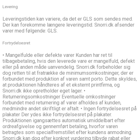
Levering
Leveringstiden kan variere, da det er GLS som sendes med.
Der kan forekomme længere leveringstid. Snorri.dk afsender
varer med følgende: GLS.
Fortrydelsesret
• Mangelfulde eller defekte varer Kunden har ret til
tilbagebetaling, hvis den leverede vare er mangelfuld, defekt
eller på anden måde uanvendelig. Snorri.dk forbeholder sig
dog retten til at fratrække de minimumsomkostninger, der er
forbundet med produktion af varen samt porto. Dette skyldes,
at produktionen håndteres af et eksternt printfirma, og
Snorri.dk ikke opretholder eget lager. •
Returneringsomkostninger Eventuelle omkostninger
forbundet med returnering af varer afholdes af kunden,
medmindre andet skriftligt er aftalt. • Ingen fortrydelsesret på
plakater Der ydes ikke fortrydelsesret på plakater.
Produktionen igangsættes automatisk umiddelbart efter
ordreafgivelse og gennemført betaling, hvorfor varen
betragtes som specialfremstillet efter kundens anmodning.
Snorri.dk kan dog efter konkret vurdering tilbyde rabat eller