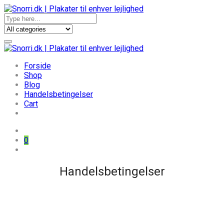
Forside
Shop
Blog
Handelsbetingelser
Cart
0
Skip
Handelsbetingelser
to
content