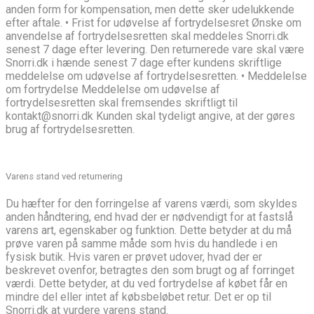
anden form for kompensation, men dette sker udelukkende
efter aftale. • Frist for udøvelse af fortrydelsesret Ønske om
anvendelse af fortrydelsesretten skal meddeles Snorri.dk
senest 7 dage efter levering. Den returnerede vare skal være
Snorri.dk i hænde senest 7 dage efter kundens skriftlige
meddelelse om udøvelse af fortrydelsesretten. • Meddelelse
om fortrydelse Meddelelse om udøvelse af
fortrydelsesretten skal fremsendes skriftligt til
kontakt@snorri.dk Kunden skal tydeligt angive, at der gøres
brug af fortrydelsesretten.
Varens stand ved returnering
Du hæfter for den forringelse af varens værdi, som skyldes
anden håndtering, end hvad der er nødvendigt for at fastslå
varens art, egenskaber og funktion. Dette betyder at du må
prøve varen på samme måde som hvis du handlede i en
fysisk butik. Hvis varen er prøvet udover, hvad der er
beskrevet ovenfor, betragtes den som brugt og af forringet
værdi. Dette betyder, at du ved fortrydelse af købet får en
mindre del eller intet af købsbeløbet retur. Det er op til
Snorri.dk at vurdere varens stand.