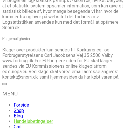
Vi bruger en log-statistik på https://snorri.dk, hvilket betyder,
at et statistik-system opsamler information, som kan give et
statistisk billede af, hvor mange besøgende vi har, hvor de
kommer fra og hvor på websitet det forlades mv.
Logstatistikken anvendes kun med det formål, at optimere
Snorri.dk.
Klagemuligheder
Klager over produkter kan sendes til: Konkurrence- og
Forbrugerstyrelsens Carl Jacobsens Vej 35 2500 Valby
www.forbrug.dk For EU-borgere uden for EU skal klager
sendes via EU Kommissionens online klageplatform.
ec.europa.eu Ved klage skal vores email adresse angives:
kontakt@snorri.dk samt hjemmesiden du har købt varen på.
MENU
Forside
Shop
Blog
Handelsbetingelser
Cart