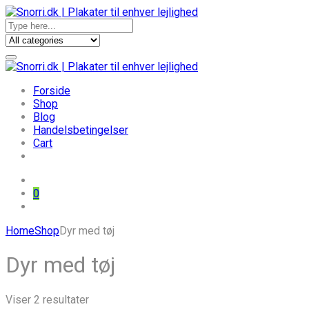
Forside
Shop
Blog
Handelsbetingelser
Cart
0
Skip
Home
Shop
Dyr med tøj
to
content
Dyr med tøj
Sorteret
Viser 2 resultater