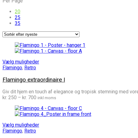
Per Page
seneste
20
25
35
Vælg muligheder
Flamingo
,
Retro
Flamingo extraordinaire I
Giv dit hjem en touch af elegance og tropisk stemning med vores
Prisinterval:
kr.
250
–
kr.
700
inkl moms
kr. 250
til
kr. 700
Vælg muligheder
Flamingo
,
Retro