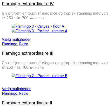
Flamingo extraordinaire IV
Giv dit hjem en touch af elegance og tropisk stemning med vores
Prisinterval:
kr.
250
–
kr.
700
inkl moms
kr. 250
til
kr. 700
Vælg muligheder
Flamingo
,
Retro
Flamingo extraordinaire III
Giv dit hjem en touch af elegance og tropisk stemning med vores
Prisinterval:
kr.
250
–
kr.
700
inkl moms
kr. 250
til
kr. 700
Vælg muligheder
Flamingo
,
Retro
Flamingo extraordinaire II