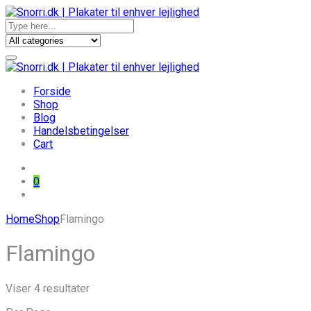
Forside
Shop
Blog
Handelsbetingelser
Cart
0
Skip
Home
Shop
Flamingo
to
content
Flamingo
Sorteret
Viser 4 resultater
efter