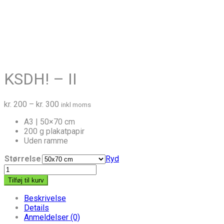
KSDH! – II
Prisinterval:
kr.
200
–
kr.
300
inkl moms
kr. 200
A3 | 50×70 cm
til
200 g plakatpapir
kr. 300
Uden ramme
Størrelse
Ryd
KSDH!
-
Tilføj til kurv
II
antal
Beskrivelse
Details
Anmeldelser (0)