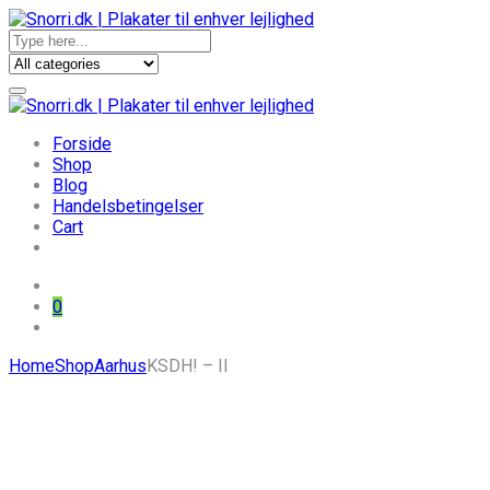
Forside
Shop
Blog
Handelsbetingelser
Cart
0
Skip
Home
Shop
Aarhus
KSDH! – II
to
content