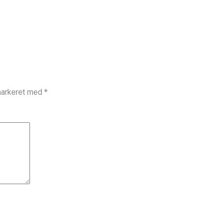
markeret med
*