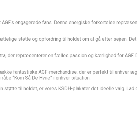
t AGF’s engagerede fans. Denne energiske forkortelse repræsent
rættelige støtte og opfordring til holdet om at gå efter sejren. 
ra, der repræsenterer en fælles passion og kærlighed for AGF. De
kke fantastiske AGF-merchandise, der er perfekt til enhver ægte f
 råbe “Kom Så De Hviie” i enhver situation.
in støtte til holdet, er vores KSDH-plakater det ideelle valg. 