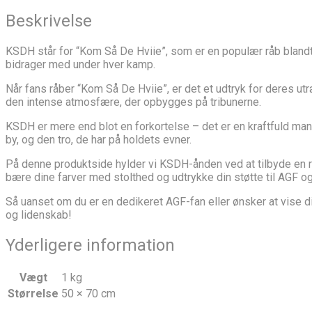
Beskrivelse
KSDH står for “Kom Så De Hviie”, som er en populær råb bland
bidrager med under hver kamp.
Når fans råber “Kom Så De Hviie”, er det et udtryk for deres ut
den intense atmosfære, der opbygges på tribunerne.
KSDH er mere end blot en forkortelse – det er en kraftfuld mant
by, og den tro, de har på holdets evner.
På denne produktside hylder vi KSDH-ånden ved at tilbyde en ræ
bære dine farver med stolthed og udtrykke din støtte til AGF og
Så uanset om du er en dedikeret AGF-fan eller ønsker at vise d
og lidenskab!
Yderligere information
Vægt
1 kg
Størrelse
50 × 70 cm