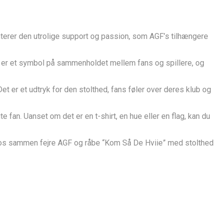
erer den utrolige support og passion, som AGF’s tilhængere
Det er et symbol på sammenholdet mellem fans og spillere, og
t er et udtryk for den stolthed, fans føler over deres klub og
an. Uanset om det er en t-shirt, en hue eller en flag, kan du
Lad os sammen fejre AGF og råbe “Kom Så De Hviie” med stolthed