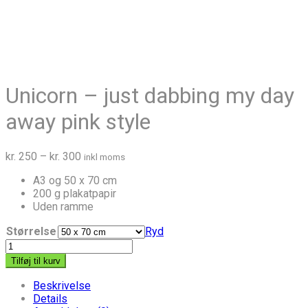
Unicorn – just dabbing my day
away pink style
Prisinterval:
kr.
250
–
kr.
300
inkl moms
kr. 250
A3 og 50 x 70 cm
til
200 g plakatpapir
kr. 300
Uden ramme
Størrelse
Ryd
Unicorn
-
Tilføj til kurv
just
dabbing
Beskrivelse
my
Details