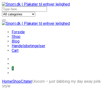
Forside
Shop
Blog
Handelsbetingelser
Cart
0
Skip
Home
Shop
Citater
Unicorn – just dabbing my day away pink
to
style
content