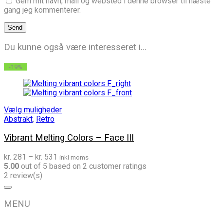
Gem mit navn, mail og websted i denne browser til næste
gang jeg kommenterer.
Du kunne også være interesseret i…
-19%
Vælg muligheder
Abstrakt
,
Retro
Vibrant Melting Colors – Face III
Prisinterval:
kr.
281
–
kr.
531
inkl moms
kr. 281
5.00
out of
5
based on
2
customer ratings
til
2 review(s)
kr. 531
MENU